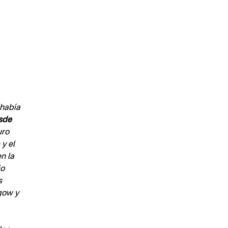
había 
sde 
ro 
y el 
n la 
o 
s 
gow y 