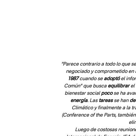
“Parece contrario a todo lo que s
negociado y comprometido en la
1987
 cuando se 
adoptó
 el inf
Común” que busca 
equilibrar
 e
bienestar social 
poco
 se ha ava
energía
. Las 
tareas
 se han 
de
Climático y finalmente a la t
(Conference of the Parts, tambié
eli
Luego de costosas reuniones