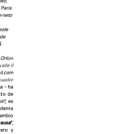
eo, 
Paris 
o-neto 
este 
 de 
.
 Ortiz*
alle II
il.com
cuador
 – ha 
to de 
”, es 
dente 
ambio 
ausa”
, 
ero y 