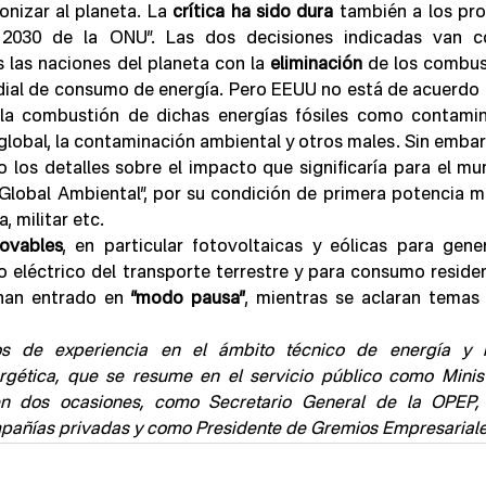
izar al planeta. La 
crítica ha sido dura
 también a los pro
 2030 de la ONU”. Las dos decisiones indicadas van c
las naciones del planeta con la 
eliminación
 de los combust
dial de consumo de energía. Pero EEUU no está de acuerdo c
 los detalles sobre el impacto que significaría para el mun
Global Ambiental”, por su condición de primera potencia mu
 militar etc.   
ovables
, en particular fotovoltaicas y eólicas para gener
o eléctrico del transporte terrestre y para consumo residenc
 han entrado en 
“modo pausa”
, mientras se aclaran temas
s de experiencia en el ámbito técnico de energía y m
gética, que se resume en el servicio público como Minist
n dos ocasiones, como Secretario General de la OPEP,
mpañías privadas y como Presidente de Gremios Empresariale