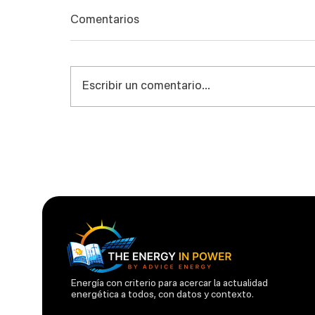
Comentarios
Escribir un comentario...
Plan Maestro de Electricidad
de Ecuador: El Marcador
Real. ¿Qué se construyó, qué
no, y cuántos años de
retraso?
Energía con criterio para acercar la actualidad
energética a todos, con datos y contexto.