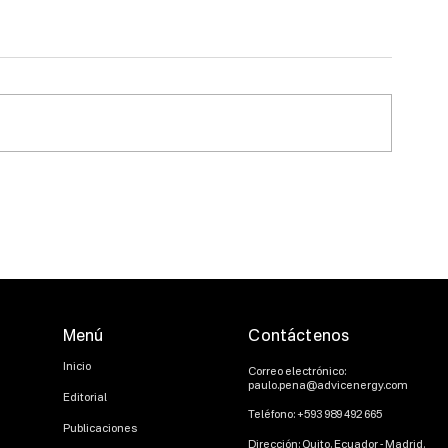
Plan Maestro de
30 años de tari
Electrificación (PME)
Ecuador: 3 era
Ecuador: Lo que cada plan
Lo que un inv
prometió y lo que el PME
saber para pr
2023-2032 promete.
proyectos ene
Menú
Contáctenos
Inicio
Correo electrónico:
paulo.pena@advicenergy.com
Editorial
Teléfono: +593 989 492 665
Publicaciones
Dirección: Quito. Ecuador - Madrid.