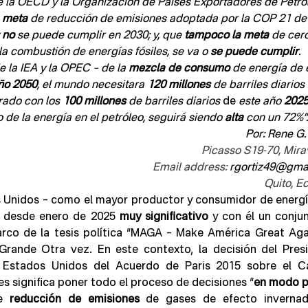
e la OECD y la Organización de Paises Exportadores de Petról
 
meta
 de reducción de emisiones adoptada por la COP 21 de 
 
no
 se puede cumplir en 2030; y, que 
tampoco la meta
 de cer
a combustión de energías fósiles, se va o 
se puede cumplir
.
e la IEA y la OPEC – de la 
mezcla de consumo
 de energía de 
ño 2050
, el mundo necesitara 
120 millones
 de barriles diarios
ado con los 
100 millones
 de barriles diarios
 de 
este año 
2025
 de la energía en el petróleo, seguirá siendo 
alta 
con un 72%”.
Por: Rene G.
Picasso S19-70, Mirav
Email address: 
rgortiz49@gma
Quito, E
s Unidos – como el mayor productor y consumidor de energía
e desde enero de 2025 
muy significativo
 y con él un conjun
arco de la tesis política “MAGA – Make América Great Again
Grande Otra vez. En este contexto, la decisión del Presi
 Estados Unidos del Acuerdo de Paris 2015 sobre el C
es significa poner todo el proceso de decisiones “
en modo
p
e 
reducción de emisiones
 de gases de efecto invernad