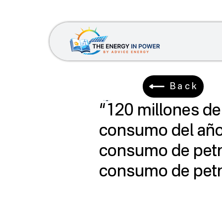
Back
René Ortiz
24 feb 2025
3 min de
“120 millones de 
consumo del año
consumo de petró
consumo de petr