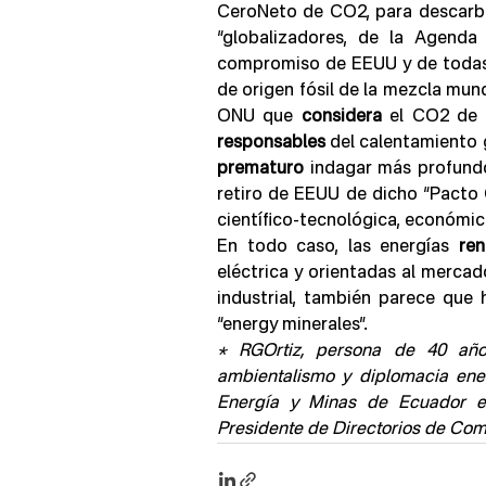
CeroNeto de CO2, para descarbon
“globalizadores, de la Agenda
compromiso de EEUU y de todas 
de origen fósil de la mezcla mun
ONU que 
considera
responsables
prematuro
 indagar más profundo
retiro de EEUU de dicho “Pacto 
científico-tecnológica, económica,
En todo caso, las energías 
ren
eléctrica y orientadas al mercad
industrial, también parece que
“energy minerales”.
* RGOrtiz, persona de 40 año
ambientalismo y diplomacia ener
Energía y Minas de Ecuador e
Presidente de Directorios de Co