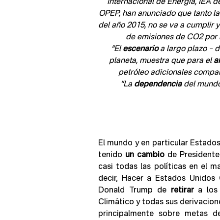
Internacional de Energía, IEA d
OPEP, han anunciado que tanto la
del año 2015, no se va a cumplir y
de emisiones de CO2 por l
   “El 
escenario
 a largo plazo – d
planeta, muestra que para el 
a
petróleo adicionales compar
“La 
dependencia
 del mundo
El mundo y en particular Estado
tenido 
un cambio
 de President
casi todas las políticas en el m
decir, Hacer a Estados Unidos 
Donald Trump de 
retirar
 a los
Climático y todas sus derivacion
principalmente sobre metas d