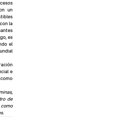
cesos 
on un 
ibles 
on la 
 el CO2 de la combustión de dichas energías fósiles como contaminantes 
 del calentamiento global, la contaminación ambiental y otros males. Sin embargo, es 
do el 
ndial 
ación 
ial e 
 como 
inas, 
ro de 
 como 
s.