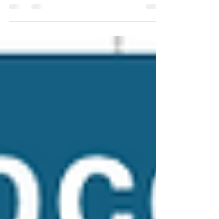
dilema entre renovables y seguridad
energética En el debate energético
ecuatoriano suele plantearse una disyuntiva
simplista: o apostamos por renovables para
reducir costos y emisiones, o aseguramos
generación térmica para garantizar firmeza y
estabilidad del sistema. En realidad, el
problema no es escoger entre fuentes. El
desafío es diseñar un sistema energético
integrado que aproveche las fortalezas de
cada tecnología y reduzca las